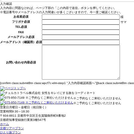
入力確認
入力内容に問題なければ、ページ下部の「この内容で送信」ボタンを押してください。
※電話番号やメールアドレスの入力間違いが多くございますので、今一度ご確認ください。
お名前
必須
様
フリガナ
必須
サマ
TEL
必須
FAX
メールアドレス
必須
メールアドレス（確認用）
必須
お問い合わせ内容
必須
[confirm class:submitBtn class:wpcf7c-elm-step1 "入力内容確認画面へ"][back class:submitBtn clas
※ご予約なくご来社いただけません
※ご予約なくご来社いただけません
営業日
月曜日～金曜日（祝日除く）
営業時間
9:30～18:30
〒604-8811 京都市中京区壬生賀陽御所町8番地2
京都府知事登録旅行業第3種547号
ホーム
京都ツアープラン
ひとり旅プラン