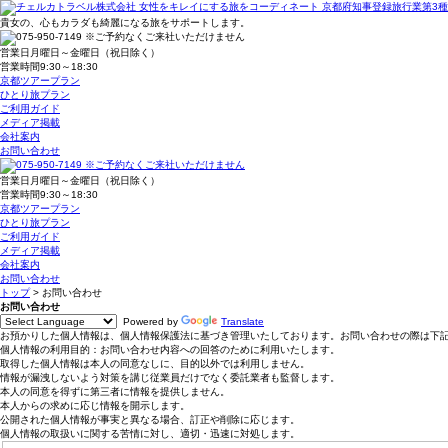
貴女の、心もカラダも綺麗になる旅をサポートします。
営業日
月曜日～金曜日（祝日除く）
営業時間
9:30～18:30
京都ツアープラン
ひとり旅プラン
ご利用ガイド
メディア掲載
会社案内
お問い合わせ
営業日
月曜日～金曜日（祝日除く）
営業時間
9:30～18:30
京都ツアープラン
ひとり旅プラン
ご利用ガイド
メディア掲載
会社案内
お問い合わせ
トップ
>
お問い合わせ
お問い合わせ
Powered by
Translate
お預かりした個人情報は、個人情報保護法に基づき管理いたしております。お問い合わせの際は下
個人情報の利用目的：お問い合わせ内容への回答のために利用いたします。
取得した個人情報は本人の同意なしに、目的以外では利用しません。
情報が漏洩しないよう対策を講じ従業員だけでなく委託業者も監督します。
本人の同意を得ずに第三者に情報を提供しません。
本人からの求めに応じ情報を開示します。
公開された個人情報が事実と異なる場合、訂正や削除に応じます。
個人情報の取扱いに関する苦情に対し、適切・迅速に対処します。